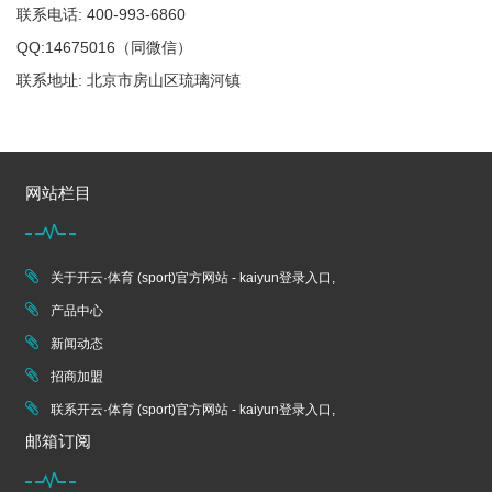
联系电话: 400-993-6860
QQ:14675016（同微信）
联系地址: 北京市房山区琉璃河镇
网站栏目
关于开云·体育 (sport)官方网站 - kaiyun登录入口,
产品中心
新闻动态
招商加盟
联系开云·体育 (sport)官方网站 - kaiyun登录入口,
邮箱订阅