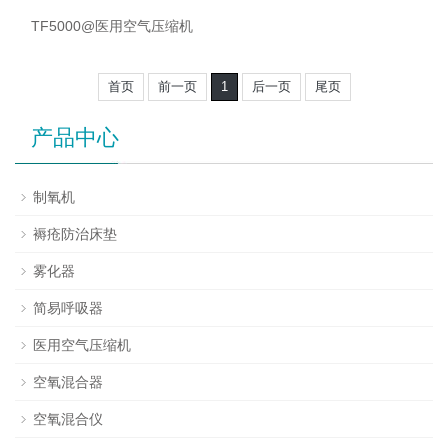
TF5000@医用空气压缩机
首页
前一页
1
后一页
尾页
产品中心
制氧机
褥疮防治床垫
雾化器
简易呼吸器
医用空气压缩机
空氧混合器
空氧混合仪