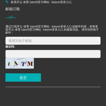
联系开云·体育 (sport)官方网站 - kaiyun登录入口,
邮箱订阅
通过订阅开云·体育 (sport)官方网站 - kaiyun登录入口,的邮件列表，您将更
新开云·体育 (sport)官方网站 - kaiyun登录入口,的最新消息。 填写你的电子
邮件：
验证码:
提交