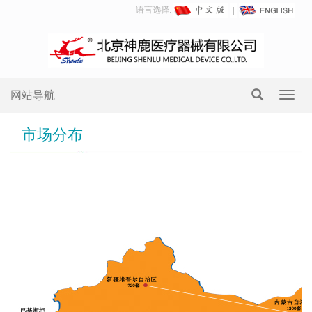
语言选择:
网站导航
Toggl
navig
市场分布