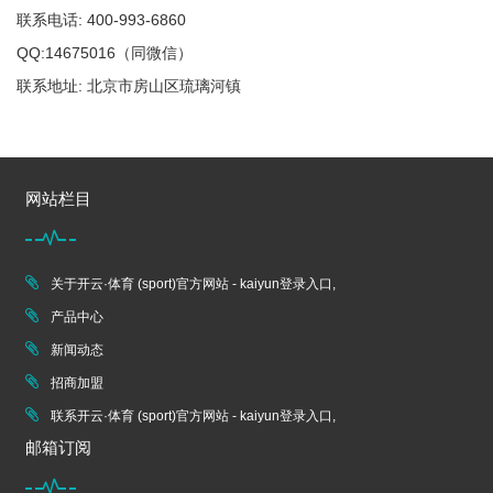
联系电话: 400-993-6860
QQ:14675016（同微信）
联系地址: 北京市房山区琉璃河镇
网站栏目
关于开云·体育 (sport)官方网站 - kaiyun登录入口,
产品中心
新闻动态
招商加盟
联系开云·体育 (sport)官方网站 - kaiyun登录入口,
邮箱订阅