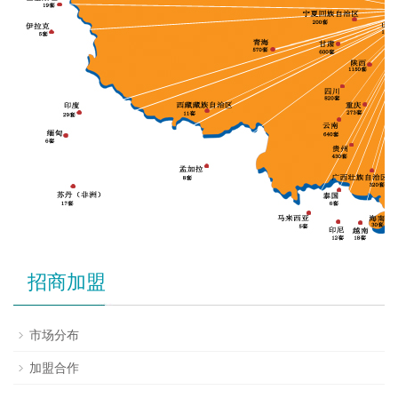
招商加盟
市场分布
加盟合作